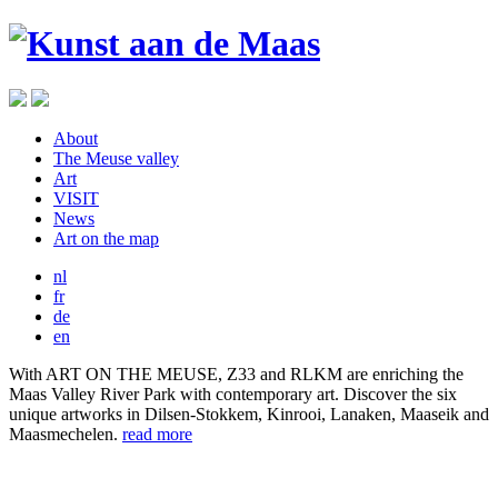
About
The Meuse valley
Art
VISIT
News
Art on the map
nl
fr
de
en
With ART ON THE MEUSE, Z33 and RLKM are enriching the
Maas Valley River Park with contemporary art. Discover the six
unique artworks in Dilsen-Stokkem, Kinrooi, Lanaken, Maaseik and
Maasmechelen.
read more