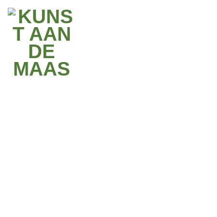
lire la suite
À PROPOS DE L'ŒUVRE
À PROPOS DE L'ARTISTE
PRATIQUE
IMAGES
JENNIFER TEE
WOMB OF TIME
Château de Leut, Maasmechelen |