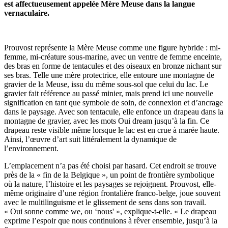
est affectueusement appelée Mère Meuse dans la langue
vernaculaire.
Prouvost représente la Mère Meuse comme une figure hybride : mi-
femme, mi-créature sous-marine, avec un ventre de femme enceinte,
des bras en forme de tentacules et des oiseaux en bronze nichant sur
ses bras. Telle une mère protectrice, elle entoure une montagne de
gravier de la Meuse, issu du même sous-sol que celui du lac. Le
gravier fait référence au passé minier, mais prend ici une nouvelle
signification en tant que symbole de soin, de connexion et d’ancrage
dans le paysage. Avec son tentacule, elle enfonce un drapeau dans la
montagne de gravier, avec les mots Oui dream jusqu’à la fin. Ce
drapeau reste visible même lorsque le lac est en crue à marée haute.
Ainsi, l’œuvre d’art suit littéralement la dynamique de
l’environnement.
L’emplacement n’a pas été choisi par hasard. Cet endroit se trouve
près de la « fin de la Belgique », un point de frontière symbolique
où la nature, l’histoire et les paysages se rejoignent. Prouvost, elle-
même originaire d’une région frontalière franco-belge, joue souvent
avec le multilinguisme et le glissement de sens dans son travail.
« Oui sonne comme we, ou ‘nous' », explique-t-elle. « Le drapeau
exprime l’espoir que nous continuions à rêver ensemble, jusqu’à la