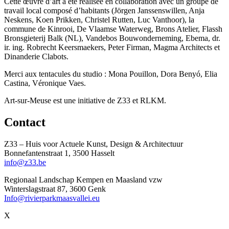
Cette œuvre d’art a été réalisée en collaboration avec un groupe de
travail local composé d’habitants (Jörgen Janssenswillen, Anja
Neskens, Koen Prikken, Christel Rutten, Luc Vanthoor), la
commune de Kinrooi, De Vlaamse Waterweg, Brons Atelier, Flassh
Bronsgieterij Balk (NL), Vandebos Bouwonderneming, Ebema, dr.
ir. ing. Robrecht Keersmaekers, Peter Firman, Magma Architects et
Dinanderie Clabots.
Merci aux tentacules du studio : Mona Pouillon, Dora Benyó, Elia
Castina, Véronique Vaes.
Art-sur-Meuse est une initiative de Z33 et RLKM.
Contact
Z33 – Huis voor Actuele Kunst, Design & Architectuur
Bonnefantenstraat 1, 3500 Hasselt
info@z33.be
Regionaal Landschap Kempen en Maasland vzw
Winterslagstraat 87, 3600 Genk
Info@rivierparkmaasvallei.eu
X