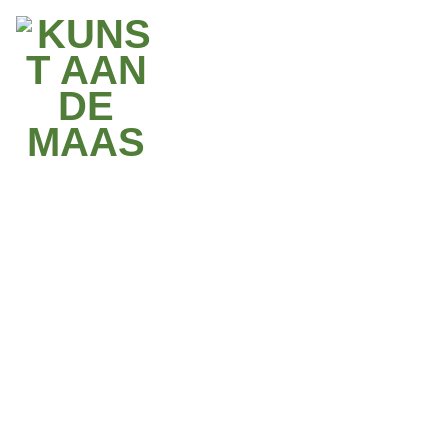
lire la suite
À PROPOS DE GERMAINE KRUIP
INFORMATION PRATIQUES
GALERIE PHOTO
PERFORMANCE
GERMAINE KRUIP
REFLECTION
Maasmechelen,
50.994903, 5.760744