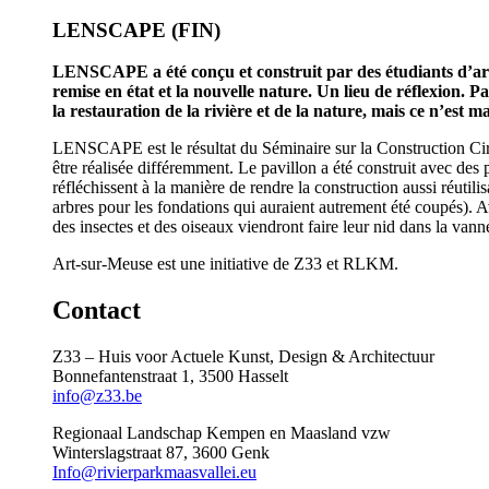
LENSCAPE (FIN)
LENSCAPE a été conçu et construit par des étudiants d’archi
remise en état et la nouvelle nature. Un lieu de réflexion. P
la restauration de la rivière et de la nature, mais ce n’est 
LENSCAPE est le résultat du Séminaire sur la Construction Circu
être réalisée différemment. Le pavillon a été construit avec des 
réfléchissent à la manière de rendre la construction aussi réutili
arbres pour les fondations qui auraient autrement été coupés). Av
des insectes et des oiseaux viendront faire leur nid dans la vann
Art-sur-Meuse est une initiative de Z33 et RLKM.
Contact
Z33 – Huis voor Actuele Kunst, Design & Architectuur
Bonnefantenstraat 1, 3500 Hasselt
info@z33.be
Regionaal Landschap Kempen en Maasland vzw
Winterslagstraat 87, 3600 Genk
Info@rivierparkmaasvallei.eu