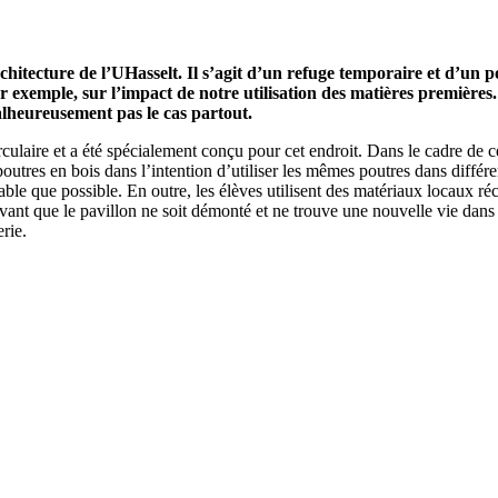
tecture de l’UHasselt. Il s’agit d’un refuge temporaire et d’un po
ar exemple, sur l’impact de notre utilisation des matières premières
malheureusement pas le cas partout.
laire et a été spécialement conçu pour cet endroit. Dans le cadre de ce
poutres en bois dans l’intention d’utiliser les mêmes poutres dans différe
sable que possible. En outre, les élèves utilisent des matériaux locaux ré
ant que le pavillon ne soit démonté et ne trouve une nouvelle vie dans u
erie.