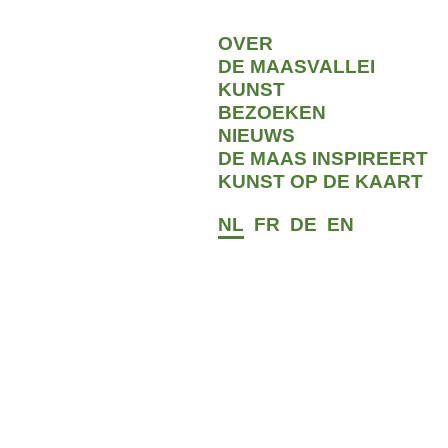
OVER
DE MAASVALLEI
KUNST
BEZOEKEN
NIEUWS
DE MAAS INSPIREERT
AKTISCHE INFORMATIE
KUNST OP DE KAART
NL
FR
DE
EN
tuur van Maarten
 een team van vier
ijver de laatste hand