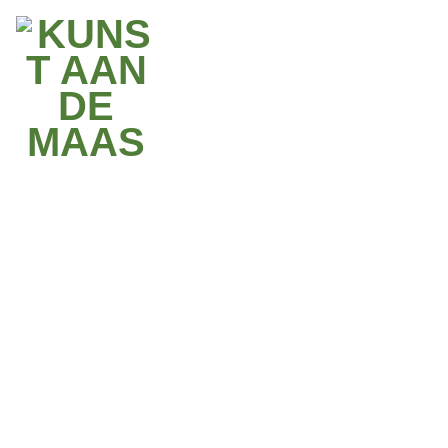
lees
meer
23.06.26
NIEUWS
Laatste kunstwerk maakt reeks compleet
01.06.26
NIEUWS
Future Fossil officieel geopend
23.03.26
NIEUWS
Extra kunstwerk aangekondigd