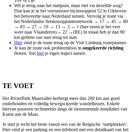
Tree of Life
Wil je terug naar het startpunt, maar niet via dezelfde weg?
Dan kan je in het veerseizoen bij knooppunt 52 in Uikhoven
het fietsveertje naar Nederland nemen. Vervolg je route via
het Nederlandse fietsknooppuntennetwerk → 17 → 45 → 80
→ 83 → 27 → 19 → 13 → 3 → 1 (hier neem je het veer
weer naar Vlaanderen)→ 22 →(BE) In totaal heb je dan 90
km gefietst van start terug tot start.
Hier
vind je de route terug op de Visit Limburg routeplanner.
Je kan de route ook probleemloos in
omgekeerde richting
fietsen. Stel
hier
je eigen traject samen.
TE VOET
Het RivierPark Maasvallei herbergt meer dan 200 km aan goed
onderhouden en volledig bewegwijzerde wandellussen. Enkele
hiervan passeren rechtstreeks langs de monumentale installaties van
Kunst aan de Maas.
Je start je tocht het beste vanuit een van de Belgische ‘startplekken’.
Hier vind je een parking en een infobord met een detailkaart van het