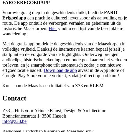
FARO ERFGOEDAPP
Voor wie graag diep in de geschiedenis duikt, biedt de
FARO
Erfgoedapp
een prachtig cultureel nevenspoor als aanvulling op je
route. De app onthult de verborgen verhalen en geheimen uit de
historische Maasdorpen.
Hier
vindt u een lijst van de beschikbare
wandelening.
Met de gratis app ontdek je de geschiedenis van de Maasdorpen in
volledige vrijheid. Dankzij de interactieve kaarten bepaal je zelf je
startpunt en de volgorde van de highlights. Onderweg brengen
audioclips, historische tekeningen en oude postkaarten het verleden
tot leven, en je smartphone trilt automatisch zodra je een nieuwe
erfgoedlocatie nadert.
Download de app
alvast in de App Store of
Google Play Store voor je vertrekt, zodat je direct op pad kunt!
Kunst aan de Maas is een initiatief van Z33 en RLKM.
Contact
Z33 – Huis voor Actuele Kunst, Design & Architectuur
Bonnefantenstraat 1, 3500 Hasselt
info@z33.be
Regionaal Landschap Kempen en Maasland vzw