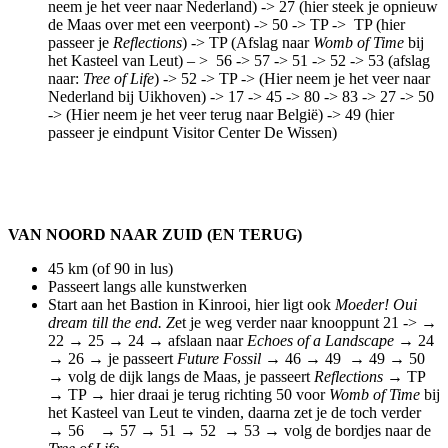
neem je het veer naar Nederland) -> 27 (hier steek je opnieuw
de Maas over met een veerpont) -> 50 -> TP -> TP (hier
passeer je
Reflections
) -> TP (Afslag naar
Womb of Time
bij
het Kasteel van Leut) – > 56 -> 57 -> 51 -> 52 -> 53 (afslag
naar:
Tree of Life
) -> 52 -> TP -> (Hier neem je het veer naar
Nederland bij Uikhoven) -> 17 -> 45 -> 80 -> 83 -> 27 -> 50
-> (Hier neem je het veer terug naar België) -> 49 (hier
passeer je eindpunt Visitor Center De Wissen)
VAN NOORD NAAR ZUID (EN TERUG)
45 km (of 90 in lus)
Passeert langs alle kunstwerken
Start aan het Bastion in Kinrooi, hier ligt ook
Moeder! Oui
dream till the end. Z
et je weg verder naar knooppunt 21 -> →
22 → 25 → 24 → afslaan naar
Echoes of a Landscape
→ 24
→ 26 → je passeert
Future Fossil
→ 46 → 49 → 49 → 50
→ volg de dijk langs de Maas, je passeert
Reflections
→ TP
→ TP → hier draai je terug richting 50 voor
Womb of Time
bij
het Kasteel van Leut te vinden, daarna zet je de toch verder
→ 56 → 57 → 51 → 52 → 53 → volg de bordjes naar de