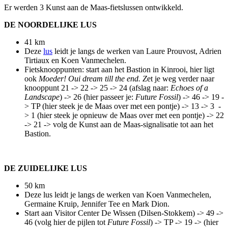
Er werden 3 Kunst aan de Maas-fietslussen ontwikkeld.
DE NOORDELIJKE LUS
41 km
Deze
lus
leidt je langs de werken van Laure Prouvost, Adrien
Tirtiaux en Koen Vanmechelen.
Fietsknooppunten: start aan het Bastion in Kinrooi, hier ligt
ook
Moeder! Oui dream till the end. Z
et je weg verder naar
knooppunt 21 -> 22 -> 25 -> 24 (afslag naar:
Echoes of a
Landscape
) -> 26 (hier passeer je:
Future Fossil
) -> 46 -> 19 -
> TP (hier steek je de Maas over met een pontje) -> 13 -> 3 -
> 1 (hier steek je opnieuw de Maas over met een pontje) -> 22
-> 21 -> volg de Kunst aan de Maas-signalisatie tot aan het
Bastion.
DE ZUIDELIJKE LUS
50 km
Deze lus leidt je langs de werken van Koen Vanmechelen,
Germaine Kruip, Jennifer Tee en Mark Dion.
Start aan Visitor Center De Wissen (Dilsen-Stokkem) -> 49 ->
46 (volg hier de pijlen tot
Future Fossil
) -> TP -> 19 -> (hier