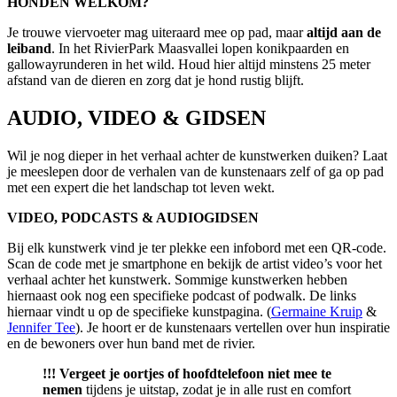
HONDEN WELKOM?
Je trouwe viervoeter mag uiteraard mee op pad, maar
altijd aan de
leiband
. In het RivierPark Maasvallei lopen konikpaarden en
gallowayrunderen in het wild. Houd hier altijd minstens 25 meter
afstand van de dieren en zorg dat je hond rustig blijft.
AUDIO, VIDEO & GIDSEN
Wil je nog dieper in het verhaal achter de kunstwerken duiken? Laat
je meeslepen door de verhalen van de kunstenaars zelf of ga op pad
met een expert die het landschap tot leven wekt.
VIDEO, PODCASTS & AUDIOGIDSEN
Bij elk kunstwerk vind je ter plekke een infobord met een QR-code.
Scan de code met je smartphone en bekijk de artist video’s voor het
verhaal achter het kunstwerk. Sommige kunstwerken hebben
hiernaast ook nog een specifieke podcast of podwalk. De links
hiernaar vindt u op de specifieke kunstpagina. (
Germaine Kruip
&
Jennifer Tee
). Je hoort er de kunstenaars vertellen over hun inspiratie
en de bewoners over hun band met de rivier.
!!! Vergeet je oortjes of hoofdtelefoon niet mee te
nemen
tijdens je uitstap, zodat je in alle rust en comfort