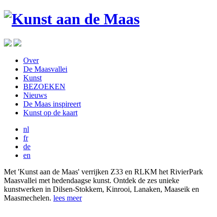
Over
De Maasvallei
Kunst
BEZOEKEN
Nieuws
De Maas inspireert
Kunst op de kaart
nl
fr
de
en
Met 'Kunst aan de Maas' verrijken Z33 en RLKM het RivierPark
Maasvallei met hedendaagse kunst. Ontdek de zes unieke
kunstwerken in Dilsen-Stokkem, Kinrooi, Lanaken, Maaseik en
Maasmechelen.
lees meer