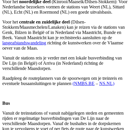
Voor het
noordelijke deel
(Kinrooi/Maaseik/Dilsen-Stokkem): Voor
Nederlandse bezoekers vormen de stations van Weert (NL), Sittard
(NL), Echt (NL) en Roermond (NL) een goede uitvalsbasis.
Voor het
centrale en zuidelijke deel
(Dilsen-
Stokkem/Maasmechelen/Lanaken) kan je reizen via de stations van
Genk, Bilzen in België of in Nederland via Maastricht, Bunde en
Beek. Vanuit Maastricht kan je rechtstreeks aansluiten op de
langeafstandswandeling
richting de kunstwerken over de Vlaamse
oever van de Maas.
Vanuit de stations reis je verder met een lokale busverbinding van
De Lijn (in België) of Arriva (in Nederland) richting de
verschillende Maasdorpen.
Raadpleeg de routeplanners van de spoorwegen om je treinreis en
eventuele busaansluitingen te plannen
(NMBS.BE
–
NS.NL)
Bus
Vanuit de treinstations of vanuit nabijgelegen steden en gemeenten
rijden er regelmatige busverbindingen van De Lijn naar de
verschillende Maasdorpen. Vanaf de bushaltes in de dorpskernen
kun je vervolgens te voet of per fiets de route naar de kunstwerken