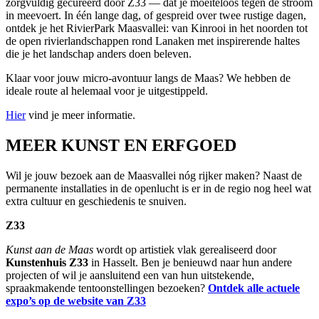
zorgvuldig gecureerd door Z33 — dat je moeiteloos tegen de stroom
in meevoert. In één lange dag, of gespreid over twee rustige dagen,
ontdek je het RivierPark Maasvallei: van Kinrooi in het noorden tot
de open rivierlandschappen rond Lanaken met inspirerende haltes
die je het landschap anders doen beleven.
Klaar voor jouw micro-avontuur langs de Maas? We hebben de
ideale route al helemaal voor je uitgestippeld.
Hier
vind je meer informatie.
MEER KUNST EN ERFGOED
Wil je jouw bezoek aan de Maasvallei nóg rijker maken? Naast de
permanente installaties in de openlucht is er in de regio nog heel wat
extra cultuur en geschiedenis te snuiven.
Z33
Kunst aan de Maas
wordt op artistiek vlak gerealiseerd door
Kunstenhuis Z33
in Hasselt. Ben je benieuwd naar hun andere
projecten of wil je aansluitend een van hun uitstekende,
spraakmakende tentoonstellingen bezoeken?
Ontdek alle actuele
expo’s op de website van Z33