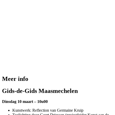
Meer info
Gids-de-Gids Maasmechelen
Dinsdag 10 maart – 10u00
Kunstwerk: Reflection van Germaine Kruip
Toelichting door Geert Driessen (projectleider Kunst aan de