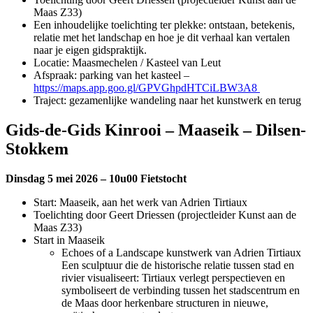
Maas Z33)
Een inhoudelijke toelichting ter plekke: ontstaan, betekenis,
relatie met het landschap en hoe je dit verhaal kan vertalen
naar je eigen gidspraktijk.
Locatie: Maasmechelen / Kasteel van Leut
Afspraak: parking van het kasteel –
https://maps.app.goo.gl/GPVGhpdHTCiLBW3A8
Traject: gezamenlijke wandeling naar het kunstwerk en terug
Gids-de-Gids Kinrooi – Maaseik – Dilsen-
Stokkem
Dinsdag 5 mei 2026 – 10u00 Fietstocht
Start: Maaseik, aan het werk van Adrien Tirtiaux
Toelichting door Geert Driessen (projectleider Kunst aan de
Maas Z33)
Start in Maaseik
Echoes of a Landscape kunstwerk van Adrien Tirtiaux
Een sculptuur die de historische relatie tussen stad en
rivier visualiseert: Tirtiaux verlegt perspectieven en
symboliseert de verbinding tussen het stadscentrum en
de Maas door herkenbare structuren in nieuwe,