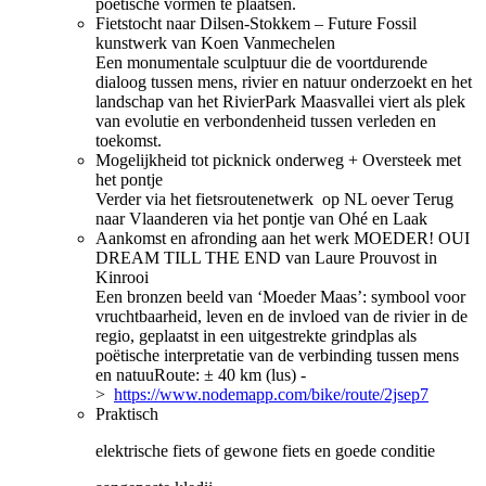
poëtische vormen te plaatsen.
Fietstocht naar Dilsen-Stokkem – Future Fossil
kunstwerk van Koen Vanmechelen
Een monumentale sculptuur die de voortdurende
dialoog tussen mens, rivier en natuur onderzoekt en het
landschap van het RivierPark Maasvallei viert als plek
van evolutie en verbondenheid tussen verleden en
toekomst.
Mogelijkheid tot picknick onderweg + Oversteek met
het pontje
Verder via het fietsroutenetwerk op NL oever Terug
naar Vlaanderen via het pontje van Ohé en Laak
Aankomst en afronding aan het werk MOEDER! OUI
DREAM TILL THE END van Laure Prouvost in
Kinrooi
Een bronzen beeld van ‘Moeder Maas’: symbool voor
vruchtbaarheid, leven en de invloed van de rivier in de
regio, geplaatst in een uitgestrekte grindplas als
poëtische interpretatie van de verbinding tussen mens
en natuuRoute: ± 40 km (lus) -
>
https://www.nodemapp.com/bike/route/2jsep7
Praktisch
elektrische fiets of gewone fiets en goede conditie