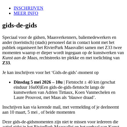
INSCHRIJVEN
MEER INFO
gids-de-gids
Speciaal voor de gidsen, Maasverkenners, baliemedewerkers en
ander (toeristisch) (stads) personeel dat in contact komt met het
publiek organiseert het RivierPark Maasvallei samen met Z33 twee
momenten waarop er dieper wordt ingegaan op de kunstwerken van
Kunst aan de Maas
, rechtstreeks ter plekke en met toelichting van
Z33
.
Je kan inschrijven voor het ‘Gids-de-gids’-moment op
Dinsdag 5 mei 2026 – 10u
| Fietstocht ± 40 km (geschat
einduur 16u00)Een gids-de-gids-fietstocht langs de
kunstwerken van Adrien Tirtiaux, Koen Vanmechelen en
Laure Prouvost, met Maas als ‘blauwe draad’.
Inschrijven kan via kerende mail, met vermelding of je deelneemt
aan 10 maart, 5 mei , of beide momenten
Deze gids-de-gidsmomenten zijn niet te missen voor iedereen die
actief gidst in het RivierPark Maasvallei en het verhaal van Kunst