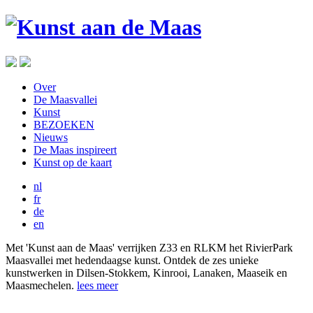
Over
De Maasvallei
Kunst
BEZOEKEN
Nieuws
De Maas inspireert
Kunst op de kaart
nl
fr
de
en
Met 'Kunst aan de Maas' verrijken Z33 en RLKM het RivierPark
Maasvallei met hedendaagse kunst. Ontdek de zes unieke
kunstwerken in Dilsen-Stokkem, Kinrooi, Lanaken, Maaseik en
Maasmechelen.
lees meer