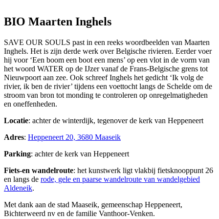
BIO Maarten Inghels
SAVE OUR SOULS past in een reeks woordbeelden van Maarten
Inghels. Het is zijn derde werk over Belgische rivieren. Eerder voer
hij voor ‘Een boom een boot een mens’ op een vlot in de vorm van
het woord WATER op de IJzer vanaf de Frans-Belgische grens tot
Nieuwpoort aan zee. Ook schreef Inghels het gedicht ‘Ik volg de
rivier, ik ben de rivier’ tijdens een voettocht langs de Schelde om de
stroom van bron tot monding te controleren op onregelmatigheden
en oneffenheden.
Locatie
: achter de winterdijk, tegenover de kerk van Heppeneert
Adres
:
Heppeneert 20, 3680 Maaseik
Parking
: achter de kerk van Heppeneert
Fiets-en wandelroute
: het kunstwerk ligt vlakbij fietsknooppunt 26
en langs de
rode, gele en paarse wandelroute van wandelgebied
Aldeneik
. ​
Met dank aan de stad Maaseik, gemeenschap Heppeneert,
Bichterweerd nv en de familie Vanthoor-Venken.