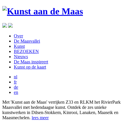
Over
De Maasvallei
Kunst
BEZOEKEN
Nieuws
De Maas inspireert
Kunst op de kaart
nl
fr
de
en
Met 'Kunst aan de Maas' verrijken Z33 en RLKM het RivierPark
Maasvallei met hedendaagse kunst. Ontdek de zes unieke
kunstwerken in Dilsen-Stokkem, Kinrooi, Lanaken, Maaseik en
Maasmechelen.
lees meer