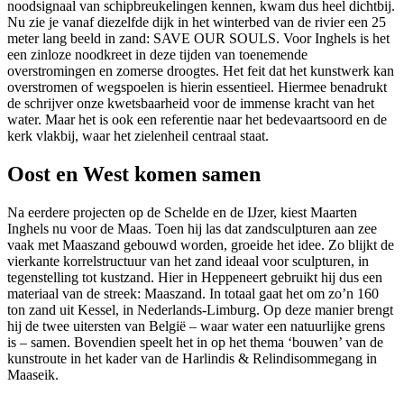
noodsignaal van schipbreukelingen kennen, kwam dus heel dichtbij.
Nu zie je vanaf diezelfde dijk in het winterbed van de rivier een 25
meter lang beeld in zand: SAVE OUR SOULS. Voor Inghels is het
een zinloze noodkreet in deze tijden van toenemende
overstromingen en zomerse droogtes. Het feit dat het kunstwerk kan
overstromen of wegspoelen is hierin essentieel. Hiermee benadrukt
de schrijver onze kwetsbaarheid voor de immense kracht van het
water. Maar het is ook een referentie naar het bedevaartsoord en de
kerk vlakbij, waar het zielenheil centraal staat.
Oost en West komen samen
Na eerdere projecten op de Schelde en de IJzer, kiest Maarten
Inghels nu voor de Maas. Toen hij las dat zandsculpturen aan zee
vaak met Maaszand gebouwd worden, groeide het idee. Zo blijkt de
vierkante korrelstructuur van het zand ideaal voor sculpturen, in
tegenstelling tot kustzand. Hier in Heppeneert gebruikt hij dus een
materiaal van de streek: Maaszand. In totaal gaat het om zo’n 160
ton zand uit Kessel, in Nederlands-Limburg. Op deze manier brengt
hij de twee uitersten van België – waar water een natuurlijke grens
is – samen. Bovendien speelt het in op het thema ‘bouwen’ van de
kunstroute in het kader van de Harlindis & Relindisommegang in
Maaseik.