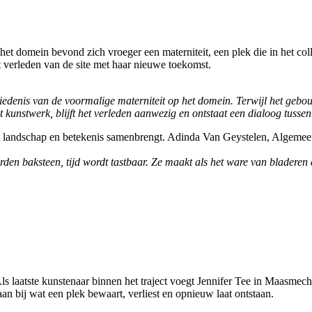
et domein bevond zich vroeger een materniteit, een plek die in het col
t verleden van de site met haar nieuwe toekomst.
iedenis van de voormalige materniteit op het domein. Terwijl het gebo
t kunstwerk, blijft het verleden aanwezig en ontstaat een dialoog tuss
t landschap en betekenis samenbrengt. Adinda Van Geystelen, Algemee
en baksteen, tijd wordt tastbaar. Ze maakt als het ware van bladeren e
ls laatste kunstenaar binnen het traject voegt Jennifer Tee in Maasmec
taan bij wat een plek bewaart, verliest en opnieuw laat ontstaan.