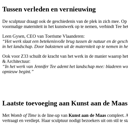
Tussen verleden en vernieuwing
De sculptuur draagt ook de geschiedenis van de plek in zich mee. Op h
voormalige materniteit in het kunstwerk op te nemen, verbindt Tee he
Leen Gysen, CEO van Toerisme Vlaanderen:
“Het werk slaat een betekenisvolle brug tussen de natuur en de gesch
in het landschap. Door bakstenen uit de materniteit op te nemen in he
Ook voor Z33 schuilt de kracht van het werk in de manier waarop he
& Architectuur:
“In het werk van Jennifer Tee ademt het landschap mee: bladeren word
opnieuw begint.”
Laatste toevoeging aan Kunst aan de Maas
Met
Womb of Time
is de line-up van
Kunst aan de Maas
compleet. A
vertraagt en verdiept. Haar sculptuur nodigt bezoekers uit om stil te s