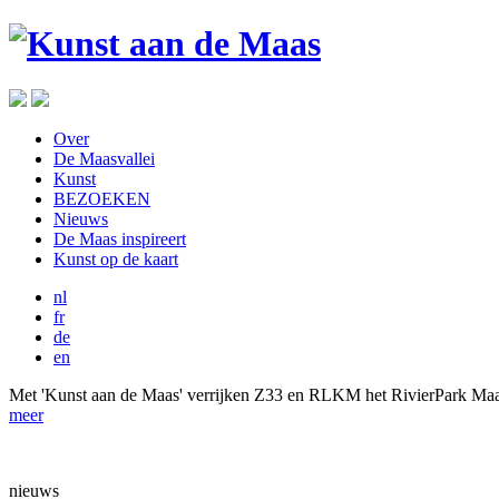
Over
De Maasvallei
Kunst
BEZOEKEN
Nieuws
De Maas inspireert
Kunst op de kaart
nl
fr
de
en
Met 'Kunst aan de Maas' verrijken Z33 en RLKM het RivierPark Maa
meer
nieuws