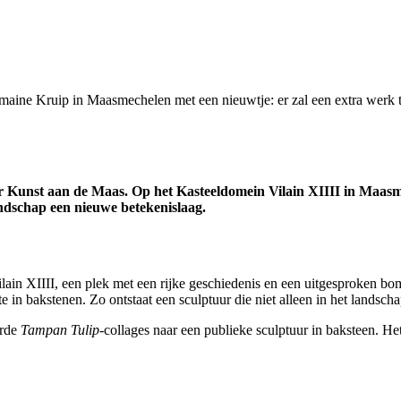
aine Kruip in Maasmechelen met een nieuwtje: er zal een extra werk 
r Kunst aan de Maas. Op het Kasteeldomein Vilain XIIII in Maasme
andschap een nieuwe betekenislaag.
ilain XIIII, een plek met een rijke geschiedenis en een uitgesproken b
 bakstenen. Zo ontstaat een sculptuur die niet alleen in het landschap 
erde
Tampan Tulip
-collages naar een publieke sculptuur in baksteen. He