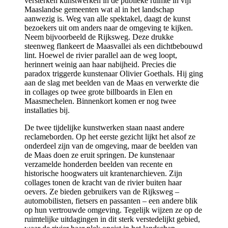
versterken kunstwerken in de publieke ruimte in vijf
Maaslandse gemeenten wat al in het landschap
aanwezig is. Weg van alle spektakel, daagt de kunst
bezoekers uit om anders naar de omgeving te kijken.
Neem bijvoorbeeld de Rijksweg. Deze drukke
steenweg flankeert de Maasvallei als een dichtbebouwd
lint. Hoewel de rivier parallel aan de weg loopt,
herinnert weinig aan haar nabijheid. Precies die
paradox triggerde kunstenaar Olivier Goethals. Hij ging
aan de slag met beelden van de Maas en verwerkte die
in collages op twee grote billboards in Elen en
Maasmechelen. Binnenkort komen er nog twee
installaties bij.
De twee tijdelijke kunstwerken staan naast andere
reclameborden. Op het eerste gezicht lijkt het alsof ze
onderdeel zijn van de omgeving, maar de beelden van
de Maas doen ze eruit springen. De kunstenaar
verzamelde honderden beelden van recente en
historische hoogwaters uit krantenarchieven. Zijn
collages tonen de kracht van de rivier buiten haar
oevers. Ze bieden gebruikers van de Rijksweg –
automobilisten, fietsers en passanten – een andere blik
op hun vertrouwde omgeving. Tegelijk wijzen ze op de
ruimtelijke uitdagingen in dit sterk verstedelijkt gebied,