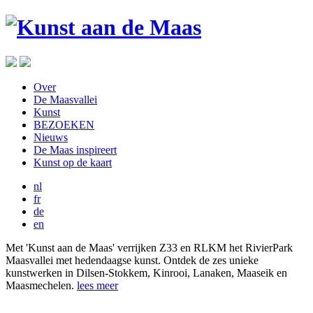
Over
De Maasvallei
Kunst
BEZOEKEN
Nieuws
De Maas inspireert
Kunst op de kaart
nl
fr
de
en
Met 'Kunst aan de Maas' verrijken Z33 en RLKM het RivierPark
Maasvallei met hedendaagse kunst. Ontdek de zes unieke
kunstwerken in Dilsen-Stokkem, Kinrooi, Lanaken, Maaseik en
Maasmechelen.
lees meer