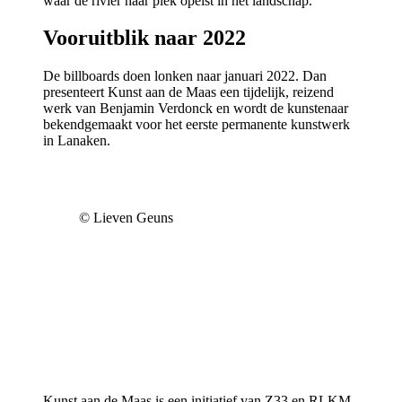
waar de rivier haar plek opeist in het landschap.
Vooruitblik naar 2022
De billboards doen lonken naar januari 2022. Dan
presenteert Kunst aan de Maas een tijdelijk, reizend
werk van Benjamin Verdonck en wordt de kunstenaar
bekendgemaakt voor het eerste permanente kunstwerk
in Lanaken.
© Lieven Geuns
Kunst aan de Maas is een initiatief van Z33 en RLKM.