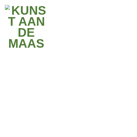
lees
meer
NIEUWS
23.06.26
LAATSTE KUNSTWERK MAAKT REEKS
COMPLEET
Op het kasteeldomein Vilain XIIII in Leut (Maasmechelen) is het
indrukwekkende kunstwerk
‘Womb of Time’
officieel onthuld
.
Dit