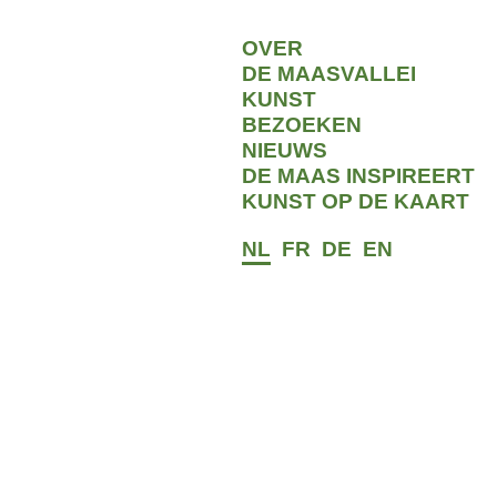
OVER
DE MAASVALLEI
KUNST
BEZOEKEN
NIEUWS
DE MAAS INSPIREERT
KUNST OP DE KAART
 zonnetje in een
het lint van kunstwerken
NL
FR
DE
EN