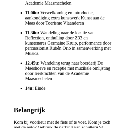
Academie
Maasmechelen
11.00u:
Verwelkomi
ng en introductie,
aa
nkondiging extra kunstwerk Kunst aan de
Maas door Toerisme Vlaanderen
11.30u:
Wandeling naar de locatie van
Reflectio
n, ont
hulling door Z33 en
kunstenares
Germaine
Kruip
, performance door
percussionist Rubén Orio in samenwerking met
Musica.
12.45u:
Wandeling terug naa
r bo
erderij De
Maeshoeve en receptie met muzikale omlijsting
door leerkrachten van de Academie
Maasmechelen
14u:
Einde
Belangrijk
Kom bij voorkeur met de fiets of te voet. Kom je toch
met de auto? Gebruik de parking van schutterij St.