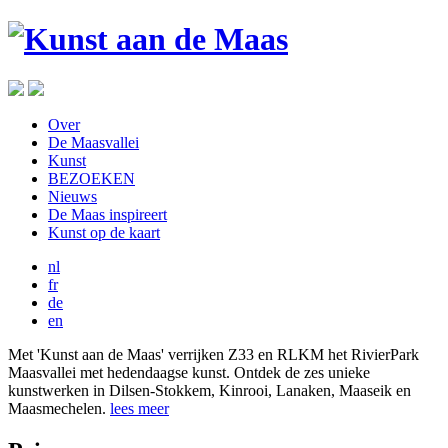
Over
De Maasvallei
Kunst
BEZOEKEN
Nieuws
De Maas inspireert
Kunst op de kaart
nl
fr
de
en
Met 'Kunst aan de Maas' verrijken Z33 en RLKM het RivierPark
Maasvallei met hedendaagse kunst. Ontdek de zes unieke
kunstwerken in Dilsen-Stokkem, Kinrooi, Lanaken, Maaseik en
Maasmechelen.
lees meer