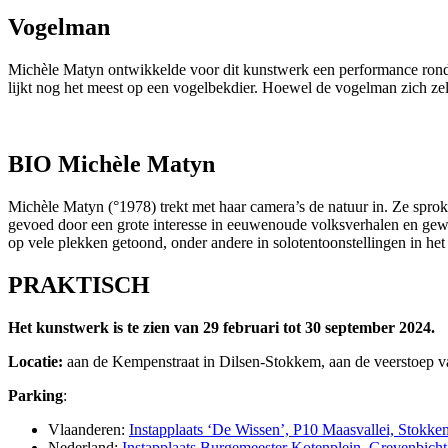
Vogelman
Michèle Matyn ontwikkelde voor dit kunstwerk een performance rond d
lijkt nog het meest op een vogelbekdier. Hoewel de vogelman zich zeld
BIO Michèle Matyn
Michèle Matyn (°1978) trekt met haar camera’s de natuur in. Ze sprokk
gevoed door een grote interesse in eeuwenoude volksverhalen en gew
op vele plekken getoond, onder andere in solotentoonstellingen in 
PRAKTISCH
Het kunstwerk is te zien van 29 februari tot 30 september 2024.
Locatie:
aan de Kempenstraat in Dilsen-Stokkem, aan de veerstoep v
Parking
:
Vlaanderen:
Instapplaats ‘De Wissen’, P10 Maasvallei, Stokke
Nederland:
Instapplaats Burgemeester Kotenplein, Grevenbicht