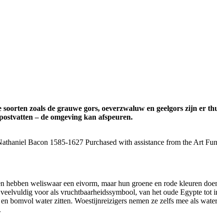
oorten zoals de grauwe gors, oeverzwaluw en geelgors zijn er th
k postvatten – de omgeving kan afspeuren.
r Nathaniel Bacon 1585-1627 Purchased with assistance from the Art Fu
turen hebben weliswaar een eivorm, maar hun groene en rode kleuren doe
 veelvuldig voor als vruchtbaarheidssymbool, van het oude Egypte tot 
en bomvol water zitten. Woestijnreizigers nemen ze zelfs mee als water
.