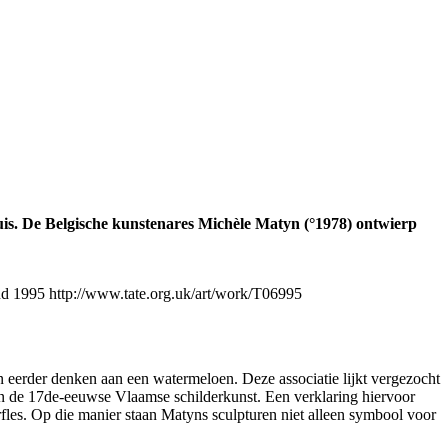
uis. De Belgische kunstenares Michèle Matyn (°1978) ontwierp
nd 1995 http://www.tate.org.uk/art/work/T06995
n eerder denken aan een watermeloen. Deze associatie lijkt vergezocht
in de 17de-eeuwse Vlaamse schilderkunst. Een verklaring hiervoor
fles. Op die manier staan Matyns sculpturen niet alleen symbool voor