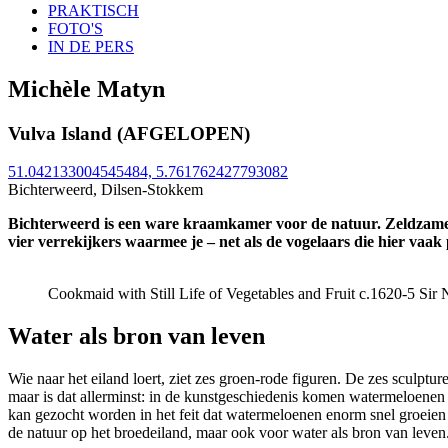
PRAKTISCH
FOTO'S
IN DE PERS
Michèle Matyn
Vulva Island (AFGELOPEN)
51.042133004545484, 5.761762427793082
Bichterweerd, Dilsen-Stokkem
Bichterweerd is een ware kraamkamer voor de natuur. Zeldzame s
vier verrekijkers waarmee je – net als de vogelaars die hier vaa
Cookmaid with Still Life of Vegetables and Fruit c.1620-5 Si
Water als bron van leven
Wie naar het eiland loert, ziet zes groen-rode figuren. De zes sculp
maar is dat allerminst: in de kunstgeschiedenis komen watermeloenen
kan gezocht worden in het feit dat watermeloenen enorm snel groeien 
de natuur op het broedeiland, maar ook voor water als bron van leven