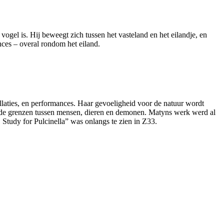
el is. Hij beweegt zich tussen het vasteland en het eilandje, en
nces – overal rondom het eiland.
allaties, en performances. Haar gevoeligheid voor de natuur wordt
r de grenzen tussen mensen, dieren en demonen. Matyns werk werd al
tudy for Pulcinella” was onlangs te zien in Z33.