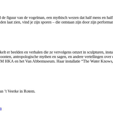
e figuur van de vogelman, een mythisch wezen dat half mens en half vog
en laat zien, vind je zijn sporen – die ontstaan zijn door zijn performa
elt er beelden en verhalen die ze vervolgens omzet in sculpturen, inst
oonten, antropologische mythen en sagen, en andere vertellingen ove
het M HKA en het Van Abbemuseum. Haar installatie “The Water Knows, S
an ’t Veerke in Rotem.
m