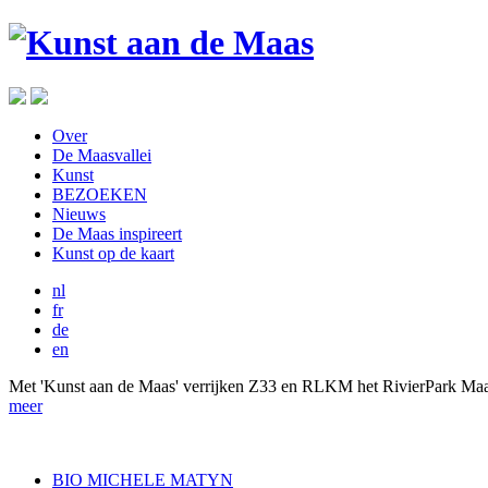
Over
De Maasvallei
Kunst
BEZOEKEN
Nieuws
De Maas inspireert
Kunst op de kaart
nl
fr
de
en
Met 'Kunst aan de Maas' verrijken Z33 en RLKM het RivierPark Maa
meer
BIO MICHELE MATYN