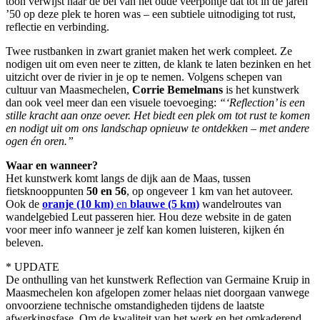
toon verwijst naar de bel van het oude veerpontje dat tot in de jaren
’50 op deze plek te horen was – een subtiele uitnodiging tot rust,
reflectie en verbinding.
Twee rustbanken in zwart graniet maken het werk compleet. Ze
nodigen uit om even neer te zitten, de klank te laten bezinken en het
uitzicht over de rivier in je op te nemen. Volgens schepen van
cultuur van Maasmechelen,
Corrie Bemelmans
is het kunstwerk
dan ook veel meer dan een visuele toevoeging:
“‘Reflection’ is een
stille kracht aan onze oever. Het biedt een plek om tot rust te komen
en nodigt uit om ons landschap opnieuw te ontdekken – met andere
ogen én oren.”
Waar en wanneer?
Het kunstwerk komt langs de dijk aan de Maas, tussen
fietsknooppunten
50 en 56
, op ongeveer 1 km van het autoveer.
Ook de
oranje (10 km)
en
blauwe (5 km)
wandelroutes van
wandelgebied Leut passeren hier. Hou deze website in de gaten
voor meer info wanneer je
zelf kan komen luisteren, kijken én
beleven.
* UPDATE
De onthulling van het kunstwerk Reflection van Germaine Kruip in
Maasmechelen kon afgelopen zomer helaas niet doorgaan vanwege
onvoorziene technische omstandigheden tijdens de laatste
afwerkingsfase. Om de kwaliteit van het werk en het omkaderend