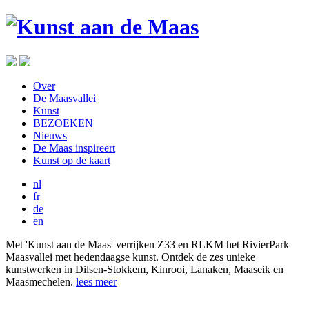
Over
De Maasvallei
Kunst
BEZOEKEN
Nieuws
De Maas inspireert
Kunst op de kaart
nl
fr
de
en
Met 'Kunst aan de Maas' verrijken Z33 en RLKM het RivierPark
Maasvallei met hedendaagse kunst. Ontdek de zes unieke
kunstwerken in Dilsen-Stokkem, Kinrooi, Lanaken, Maaseik en
Maasmechelen.
lees meer