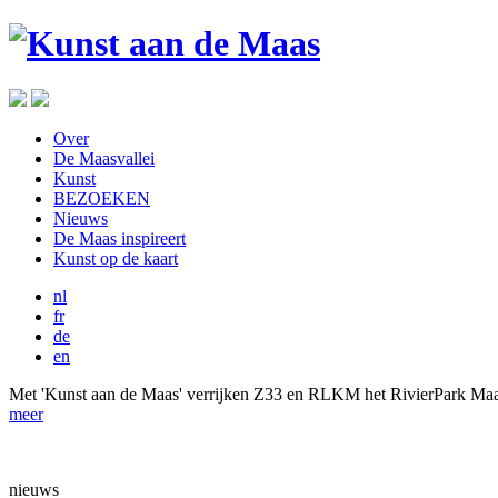
Over
De Maasvallei
Kunst
BEZOEKEN
Nieuws
De Maas inspireert
Kunst op de kaart
nl
fr
de
en
Met 'Kunst aan de Maas' verrijken Z33 en RLKM het RivierPark Maa
meer
nieuws