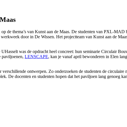
 Maas
n op de thema’s van Kunst aan de Maas. De studenten van PXL-MAD b
werkweek door in De Wissen. Het projectteam van Kunst aan de Maas w
de UHasselt was de opdracht heel concreet: hun seminarie Circulair B
e paviljoenen,
LENSCAPE
, kan je vanaf april bewonderen in Elen la
r verschillende ontwerpen. Zo onderzoeken de studenten de circulaire 
ek. De docenten en studenten hopen dat het paviljoen lang genoeg kan b