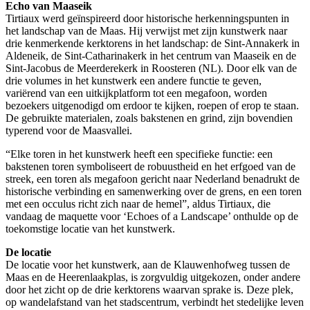
Echo van Maaseik
Tirtiaux werd geïnspireerd door historische herkenningspunten in
het landschap van de Maas. Hij verwijst met zijn kunstwerk naar
drie kenmerkende kerktorens in het landschap: de Sint-Annakerk in
Aldeneik, de Sint-Catharinakerk in het centrum van Maaseik en de
Sint-Jacobus de Meerderekerk in Roosteren (NL). Door elk van de
drie volumes in het kunstwerk een andere functie te geven,
variërend van een uitkijkplatform tot een megafoon, worden
bezoekers uitgenodigd om erdoor te kijken, roepen of erop te staan.
De gebruikte materialen, zoals bakstenen en grind, zijn bovendien
typerend voor de Maasvallei.
“Elke toren in het kunstwerk heeft een specifieke functie: een
bakstenen toren symboliseert de robuustheid en het erfgoed van de
streek, een toren als megafoon gericht naar Nederland benadrukt de
historische verbinding en samenwerking over de grens, en een toren
met een occulus richt zich naar de hemel”, aldus Tirtiaux, die
vandaag de maquette voor ‘Echoes of a Landscape’ onthulde op de
toekomstige locatie van het kunstwerk.
De locatie
De locatie voor het kunstwerk, aan de Klauwenhofweg tussen de
Maas en de Heerenlaakplas, is zorgvuldig uitgekozen, onder andere
door het zicht op de drie kerktorens waarvan sprake is. Deze plek,
op wandelafstand van het stadscentrum, verbindt het stedelijke leven