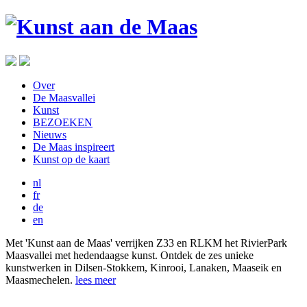
Over
De Maasvallei
Kunst
BEZOEKEN
Nieuws
De Maas inspireert
Kunst op de kaart
nl
fr
de
en
Met 'Kunst aan de Maas' verrijken Z33 en RLKM het RivierPark
Maasvallei met hedendaagse kunst. Ontdek de zes unieke
kunstwerken in Dilsen-Stokkem, Kinrooi, Lanaken, Maaseik en
Maasmechelen.
lees meer